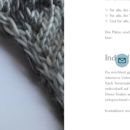
✨ Für alle, di
✨ Für alle, die
✨ Und für alle,
Die Plätze sind
hier:
Indivi
Du möchtest ga
intensive Unte
Nach Terminabs
individuell auf
Diese finden a
entsprechend i
Kontaktiere mi