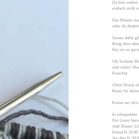
Du bist mitten
einfach nicht m
Das Muster ma
oder du denkst
Genau dafür gi
Bring dein akt
hin, wo es ger
Ob Technik, Mu
nöd wiiter“-Mo
brauchst.
Ohne Druck, oh
Raum für deine
Komm an, stric
In entspannter
Die Lismi-Spre
statt (Dauer: 2,
Einzel Fr. 35.0
5er-Abo Fr. 30