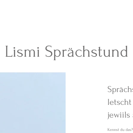
Termine & Buchen
About
Patterns
Lismi Sprächstund
Alles, was du brauchst
Spräch
letsch
jewiils
Kennst du das