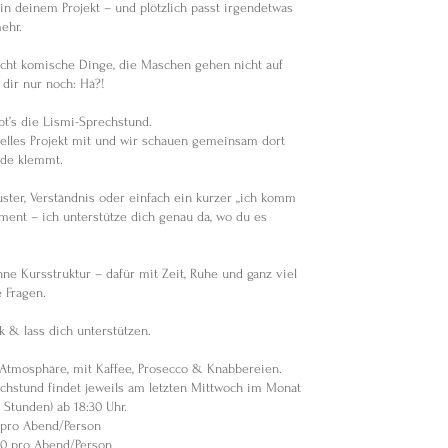
 in deinem Projekt – und plötzlich passt irgendetwas
ehr.
cht komische Dinge, die Maschen gehen nicht auf
 dir nur noch: Hä?!
bt’s die Lismi-Sprechstund.
uelles Projekt mit und wir schauen gemeinsam dort
ade klemmt.
ster, Verständnis oder einfach ein kurzer „ich komm
ment – ich unterstütze dich genau da, wo du es
ne Kursstruktur – dafür mit Zeit, Ruhe und ganz viel
 Fragen.
k & lass dich unterstützen.
 Atmosphäre, mit Kaffee, Prosecco & Knabbereien.
chstund findet jeweils am letzten Mittwoch im Monat
5 Stunden) ab 18:30 Uhr.
0 pro Abend/Person
.00 pro Abend/Person