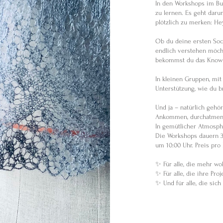
In den Workshops im But
zu lernen. Es geht daru
plötzlich zu merken: Hey
Ob du deine ersten Sock
endlich verstehen möcht
bekommst du das Know-h
In kleinen Gruppen, mit
Unterstützung, wie du b
Und ja – natürlich gehör
Ankommen, durchatmen, 
In gemütlicher Atmosph
Die Workshops dauern 3,5
um 10:00 Uhr. Preis pro 
✨ Für alle, die mehr wol
✨ Für alle, die ihre Pro
✨ Und für alle, die sic