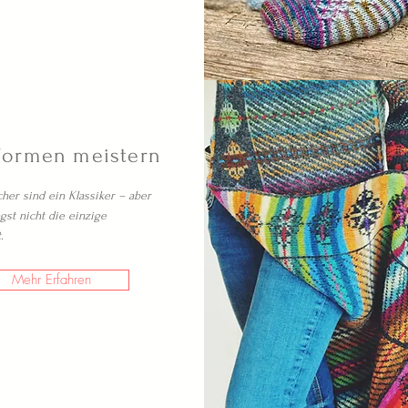
formen meistern
her sind ein Klassiker – aber
ngst nicht die einzige
.
Mehr Erfahren