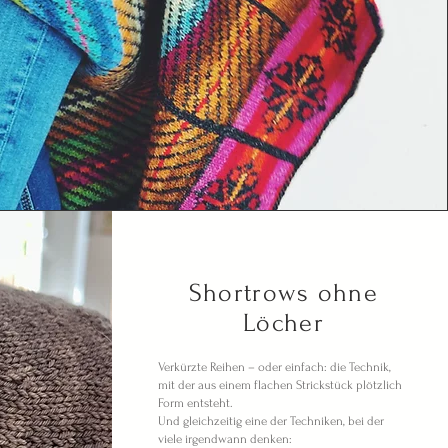
Shortrows ohne
Löcher
Verkürzte Reihen – oder einfach: die Technik,
mit der aus einem flachen Strickstück plötzlich
Form entsteht.
Und gleichzeitig eine der Techniken, bei der
viele irgendwann denken: