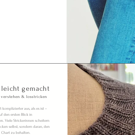
 leicht gemacht
 verstehen & losstricken
t komplizierter aus, als es ist –
f den ersten Blick in
en. Viele Strickerinnen scheitern
icken selbst, sondern daran, den
 Chart zu behalten.