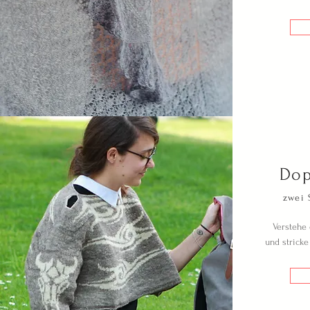
Dop
zwei 
Verstehe 
und stricke