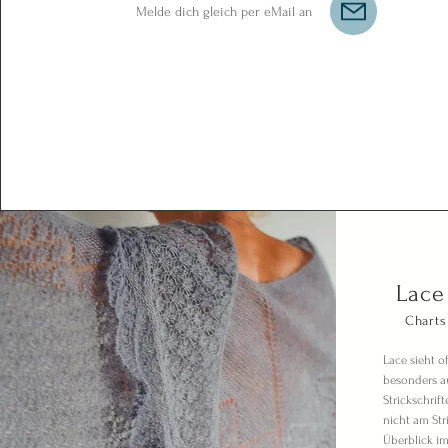
Melde dich gleich per eMail an
Lace
Charts
Lace sieht of
besonders au
Strickschrift
nicht am Str
Überblick im