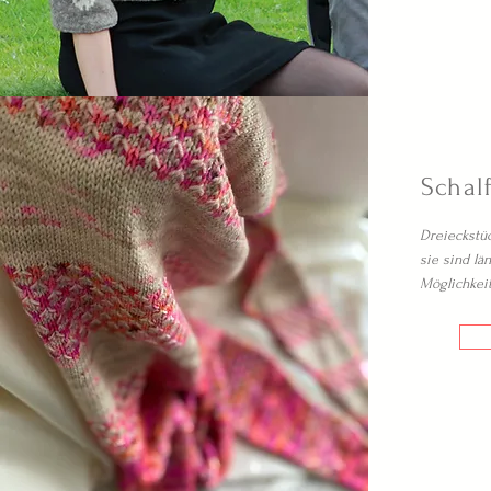
Schal
Dreieckstüc
sie sind lä
Möglichkeit