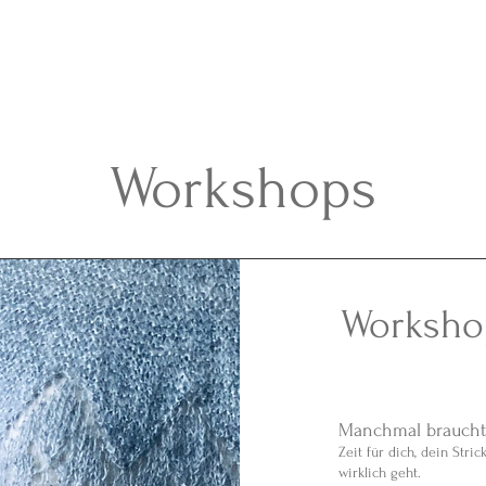
Termine & Buchen
About
Patterns
Workshops
Alles, was du brauchst
Workshop
Manchmal braucht 
Zeit für dich, dein Stri
wirklich geht.