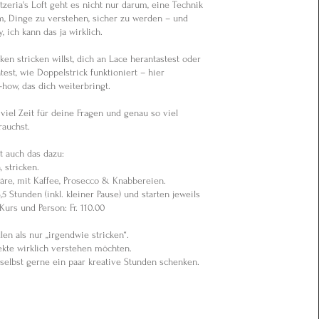
zeria's Loft geht es nicht nur darum, eine Technik
m, Dinge zu verstehen, sicher zu werden – und
, ich kann das ja wirklich.
en stricken willst, dich an Lace herantastest oder
est, wie Doppelstrick funktioniert – hier
ow, das dich weiterbringt.
 viel Zeit für deine Fragen und genau so viel
rauchst.
t auch das dazu:
stricken.
äre, mit Kaffee, Prosecco & Knabbereien.
 Stunden (inkl. kleiner Pause) und starten jeweils
Kurs und Person: Fr. 110.00
len als nur „irgendwie stricken“.
jekte wirklich verstehen möchten.
h selbst gerne ein paar kreative Stunden schenken.