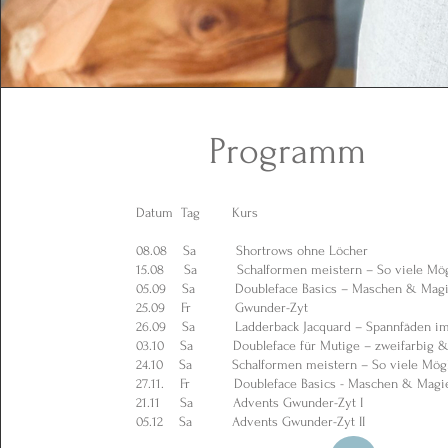
202
Programm
Datum Tag Kurs
08.08 Sa Shortrows ohne Löcher
15.08 Sa Schalformen meistern – So viele Mögl
05.09 Sa Doubleface Basics – Maschen & Mag
25.09 Fr Gwunder-Zyt
26.09 Sa Ladderback Jacquard – Spannfäden im 
03.10 Sa Doubleface für Mutige – zweifarbig & 
24.10 Sa Schalformen meistern – So viele Mögli
27.11. Fr Doubleface Basics - Maschen & Magi
21.11 Sa Advents Gwunder-Zyt I
05.12 Sa Advents Gwunder-Zyt II