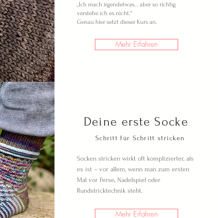
„Ich mach irgendetwas… aber so richtig
verstehe ich es nicht.“
Genau hier setzt dieser Kurs an.
Mehr Erfahren
Deine erste Socke
Schritt für Schritt stricken
Socken stricken wirkt oft komplizierter, als
es ist – vor allem, wenn man zum ersten
Mal vor Ferse, Nadelspiel oder
Rundstricktechnik steht.
Mehr Erfahren