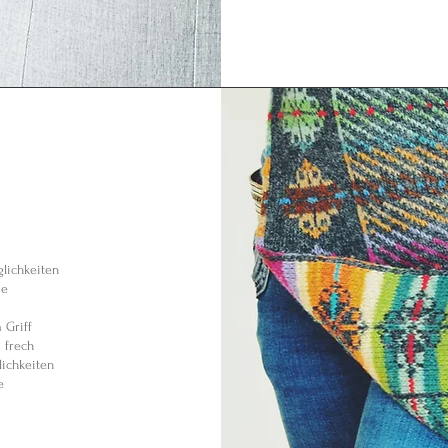
6
ichkeiten
ie
Griff
frech
chkeiten
e