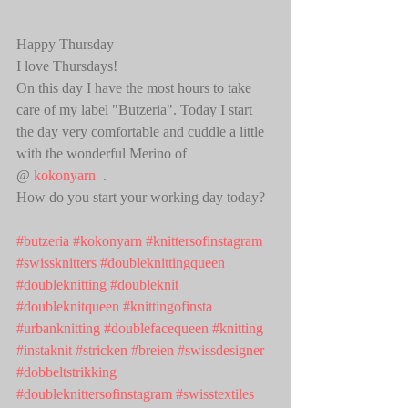
Happy Thursday
I love Thursdays! 
On this day I have the most hours to take 
care of my label "Butzeria". Today I start 
the day very comfortable and cuddle a little 
with the wonderful Merino of 
@ 
kokonyarn
  .
How do you start your working day today?
#butzeria
#kokonyarn
#knittersofinstagram
#swissknitters
#doubleknittingqueen
#doubleknitting
#doubleknit
#doubleknitqueen
#knittingofinsta
#urbanknitting
#doublefacequeen
#knitting
#instaknit
#stricken
#breien
#swissdesigner
#dobbeltstrikking
#doubleknittersofinstagram
#swisstextiles