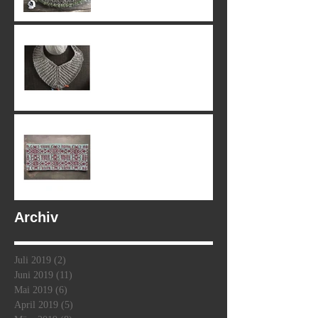
09. June 2019
07. June 2019
Archiv
Juli 2019
(2)
2 Beiträge
Juni 2019
(11)
11 Beiträge
Mai 2019
(6)
6 Beiträge
April 2019
(5)
5 Beiträge