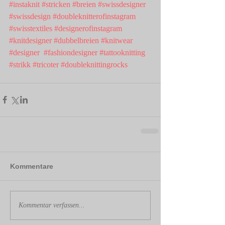
#instaknit
#stricken
#breien
#swissdesigner
#swissdesign
#doubleknitterofinstagram
#swisstextiles
#designerofinstagram
#knitdesigner
#dubbelbreien
#knitwear
#designer
#fashiondesigner
#tattooknitting
#strikk
#tricoter
#doubleknittingrocks
Kommentare
Kommentar verfassen...