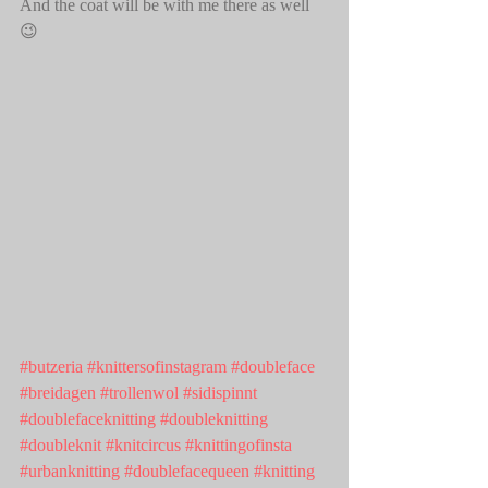
And the coat will be with me there as well 
😉
#butzeria
#knittersofinstagram
#doubleface
#breidagen
#trollenwol
#sidispinnt
#doublefaceknitting
#doubleknitting
#doubleknit
#knitcircus
#knittingofinsta
#urbanknitting
#doublefacequeen
#knitting