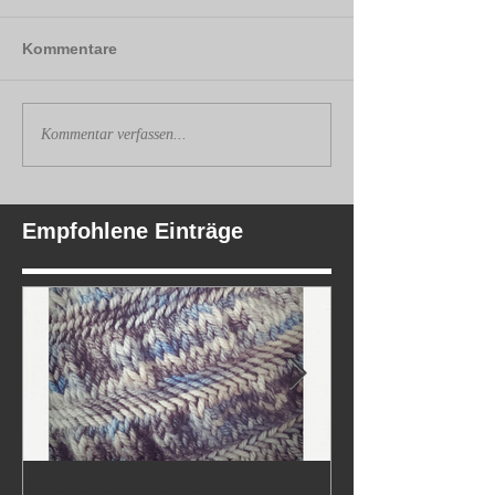
Kommentare
Kommentar verfassen...
Empfohlene Einträge
A new Stitch - Moebius
Marry's Wedd