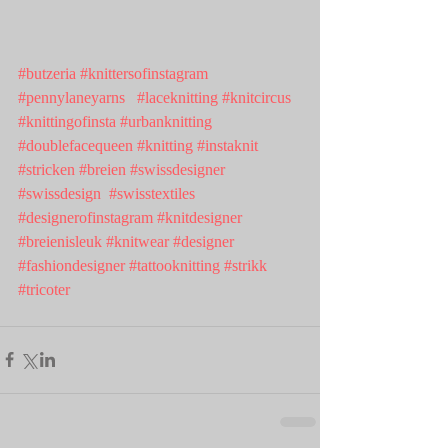
#butzeria
#knittersofinstagram
#pennylaneyarns
#laceknitting
#knitcircus
#knittingofinsta
#urbanknitting
#doublefacequeen
#knitting
#instaknit
#stricken
#breien
#swissdesigner
#swissdesign
#swisstextiles
#designerofinstagram
#knitdesigner
#breienisleuk
#knitwear
#designer
#fashiondesigner
#tattooknitting
#strikk
#tricoter