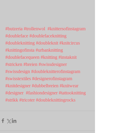
#butzeria
#trollenwol
#knittersofinstagram
#doubleface
#doublefaceknitting
#doubleknitting
#doubleknit
#knitcircus
#knittingofinsta
#urbanknitting
#doublefacequeen
#knitting
#instaknit
#stricken
#breien
#swissdesigner
#swissdesign
#doubleknitterofinstagram
#swisstextiles
#designerofinstagram
#knitdesigner
#dubbelbreien
#knitwear
#designer
#fashiondesigner
#tattooknitting
#strikk
#tricoter
#doubleknittingrocks