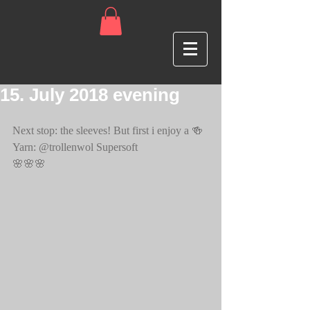
15. July 2018 evening
Next stop: the sleeves! But first i enjoy a 🍻
Yarn: @trollenwol Supersoft
🌸🌸🌸