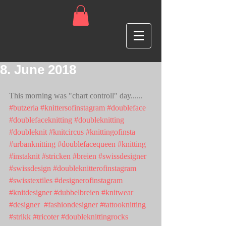
8. June 2018
This morning was "chart controll" day......
#butzeria
#knittersofinstagram
#doubleface
#doublefaceknitting
#doubleknitting
#doubleknit
#knitcircus
#knittingofinsta
#urbanknitting
#doublefacequeen
#knitting
#instaknit
#stricken
#breien
#swissdesigner
#swissdesign
#doubleknitterofinstagram
#swisstextiles
#designerofinstagram
#knitdesigner
#dubbelbreien
#knitwear
#designer
#fashiondesigner
#tattooknitting
#strikk
#tricoter
#doubleknittingrocks