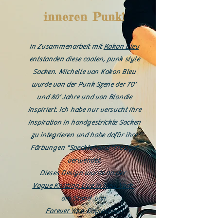
inneren Punk!
In Zusammenarbeit mit
Kokon Bleu
entstanden diese coolen, punk style
Socken. Michelle von Kokon Bleu
wurde von der Punk Szene der 70'
und 80' Jahre und von Blondie
inspiriert. Ich habe nur versucht ihre
Inspiration in handgestrickte Socken
zu integrieren und habe dafür ihre
Färbungen "Speckle" and "Tie Dye"
verwendet.
Dieses Design wurde an der
Vogue Knitting Live in New York
am Stand von
Forever Yarn Doylestown