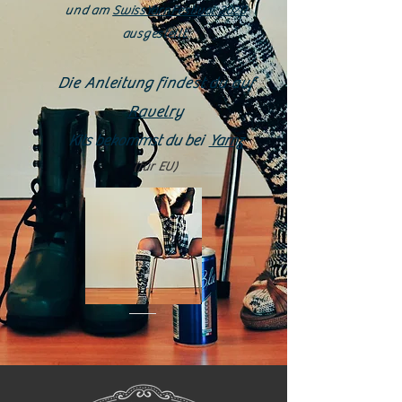
und am
SwissYarnFestival 2020
ausgestellt.
Die Anleitung findest du auf
Ravelry
Kits bekommst du bei
Yarnz
(für EU)