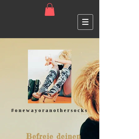
#onewayoranothersocks
Befreie deinen